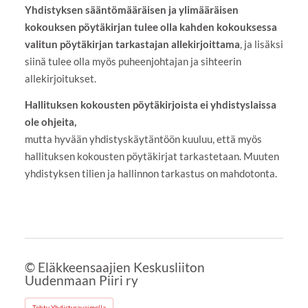
Yhdistyksen sääntömääräisen ja ylimääräisen
kokouksen pöytäkirjan tulee olla kahden kokouksessa
valitun pöytäkirjan tarkastajan allekirjoittama
, ja lisäksi
siinä tulee olla myös puheenjohtajan ja sihteerin
allekirjoitukset.
Hallituksen kokousten pöytäkirjoista ei yhdistyslaissa
ole ohjeita,
mutta hyvään yhdistyskäytäntöön kuuluu, että myös
hallituksen kokousten pöytäkirjat tarkastetaan. Muuten
yhdistyksen tilien ja hallinnon tarkastus on mahdotonta.
©
Eläkkeensaajien Keskusliiton
Uudenmaan Piiri ry
Tehty Yhdistysavaimella