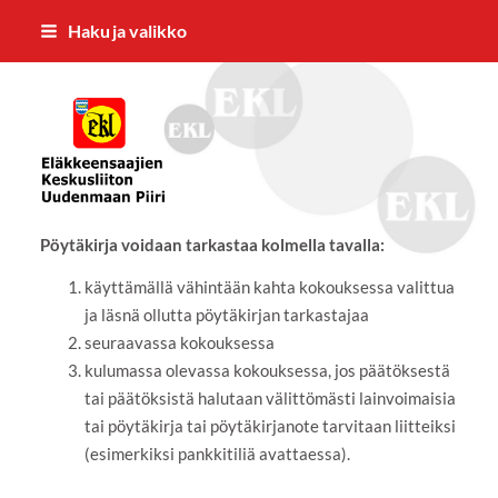
Siirry
Haku ja valikko
sivun
sisältöön
EKL:n Uudenmaan Piiri ry
Pöytäkirja voidaan tarkastaa kolmella tavalla:
käyttämällä vähintään kahta kokouksessa valittua
ja läsnä ollutta pöytäkirjan tarkastajaa
seuraavassa kokouksessa
kulumassa olevassa kokouksessa, jos päätöksestä
tai päätöksistä halutaan välittömästi lainvoimaisia
tai pöytäkirja tai pöytäkirjanote tarvitaan liitteiksi
(esimerkiksi pankkitiliä avattaessa).