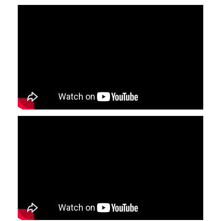
YouTube-videon näyttäminen ei onnistunut.
Tarkista selaimen yksityisyysasetukset.
YouTube-videon näyttäminen ei onnistunut.
Tarkista selaimen yksityisyysasetukset.