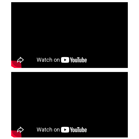
YouTube-videon näyttäminen ei onnistunut.
Tarkista selaimen yksityisyysasetukset.
YouTube-videon näyttäminen ei onnistunut.
Tarkista selaimen yksityisyysasetukset.