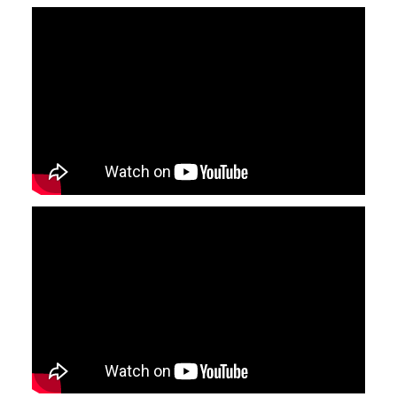
YouTube-videon näyttäminen ei onnistunut.
Tarkista selaimen yksityisyysasetukset.
YouTube-videon näyttäminen ei onnistunut.
Tarkista selaimen yksityisyysasetukset.