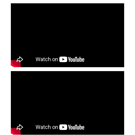
YouTube-videon näyttäminen ei onnistunut.
Tarkista selaimen yksityisyysasetukset.
YouTube-videon näyttäminen ei onnistunut.
Tarkista selaimen yksityisyysasetukset.