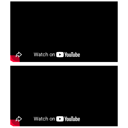
YouTube-videon näyttäminen ei onnistunut.
Tarkista selaimen yksityisyysasetukset.
YouTube-videon näyttäminen ei onnistunut.
Tarkista selaimen yksityisyysasetukset.