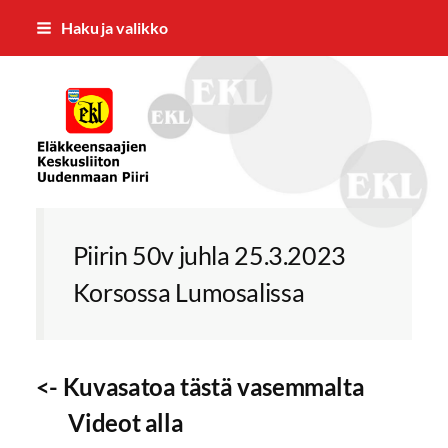
Siirry
Haku ja valikko
sivun
sisältöön
EKL:n Uudenmaan Piiri ry
Piirin 50v juhla 25.3.2023
Korsossa Lumosalissa
<- Kuvasatoa tästä vasemmalta
Videot alla