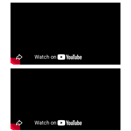
YouTube-videon näyttäminen ei onnistunut.
Tarkista selaimen yksityisyysasetukset.
YouTube-videon näyttäminen ei onnistunut.
Tarkista selaimen yksityisyysasetukset.