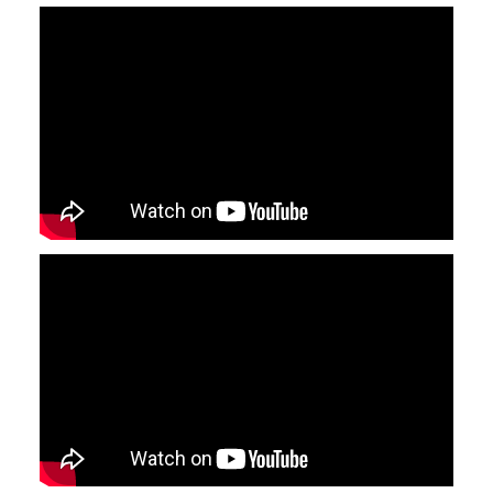
YouTube-videon näyttäminen ei onnistunut.
Tarkista selaimen yksityisyysasetukset.
YouTube-videon näyttäminen ei onnistunut.
Tarkista selaimen yksityisyysasetukset.