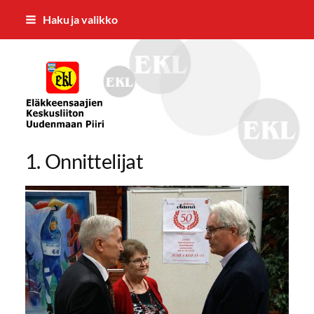
Siirry
Haku ja valikko
sivun
sisältöön
EKL:n Uudenmaan Piiri ry
1. Onnittelijat